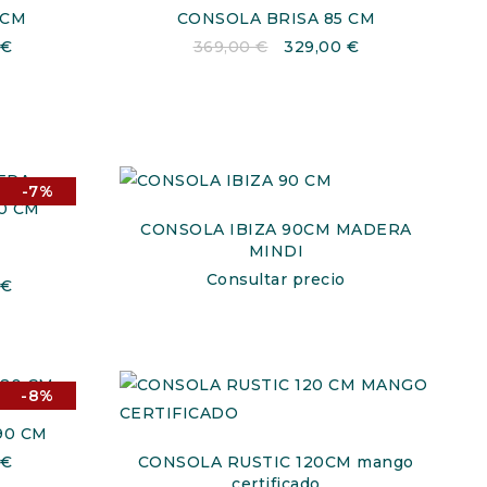
5CM
CONSOLA BRISA 85 CM
€
369,00
€
329,00
€
-7%
CONSOLA IBIZA 90CM MADERA
MINDI
I
Consultar precio
€
-8%
90 CM
€
CONSOLA RUSTIC 120CM mango
certificado