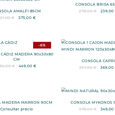
CONSOLA BRISA 6
SOLA AMALFI 85CM
278,00
€
239,00
21,00
€
375,00
€
-6%
 CÁDIZ MADERA 90x30x80
CM
CONSOLA CAPR
80,00
€
449,00
€
397,00
€
369,00
A MADERA MARRON 90CM
CONSOLA MYKONOS 
Consultar precio
378,00
€
349,00