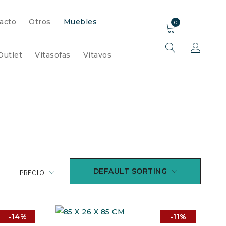
acto
Otros
Muebles
0
Outlet
Vitasofas
Vitavos
DEFAULT SORTING
PRECIO
-14%
-11%