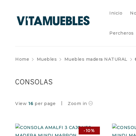
Inicio
No
Percheros
Home
Muebles
Muebles madera NATURAL
CONSOLAS
View
16
per page
Zoom in
-10%