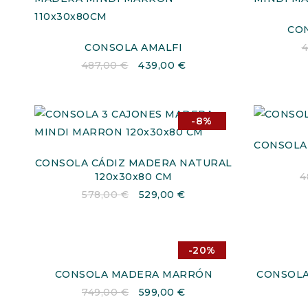
CON
CONSOLA AMALFI
4
487,00
€
439,00
€
-8%
CONSOLA
CONSOLA CÁDIZ MADERA NATURAL
120x30x80 CM
4
578,00
€
529,00
€
-20%
CONSOLA MADERA MARRÓN
CONSOL
749,00
€
599,00
€