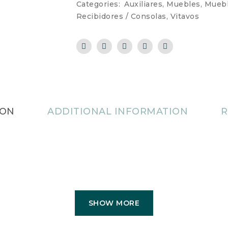
Categories:
Auxiliares
,
Muebles
,
Muebl
Recibidores / Consolas
,
Vitavos
ION
ADDITIONAL INFORMATION
R
SHOW MORE