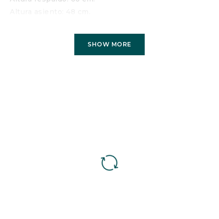
Altura asiento: 48 cm.
Fondo asiento: 52 cm.
Medida abierto: 200 cm.
SHOW MORE
Características
MECANISMO
: Italiano con somier de rejilla metálica
electrosoldada.
ESTRUCTURA
: Madera de pino, reforzado con tablero
de partículas.
ALM. ASIENTO
: Espuma de poliuretano de 30 kg/m3
recubierta de fibra de poliester.
ALMOHADA RESPALDO
: Fibra hueca siliconada.
DESENFUNDABLE
: Almohadas asiento, respaldo y
cojines.
COLCHÓN
: largo 190 cm., grosor 12 cm., goma
espuma 25 kg. acolchado.