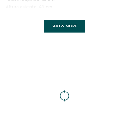
Altura asiento: 49 cm.
Fondo asiento: 52 cm.
Medida abierto: 215 cm.
SHOW MORE
Características
MECANISMO
: Italiano con somier de rejilla metálica
electrosoldada.
ESTRUCTURA
: Madera de pino, reforzado con tablero
de partículas.
ALMOHADA ASIENTO
: Espuma de poliuretano de 35
kg/m3 recubierta de fibra de poliéster.
ALMOHADA RESPALDO
: Fibra hueca siliconada.
DESENFUNDABLE
: Almohadas asiento, respaldo y
cojines.
COLCHÓN
: largo 195 cm., grosor 16 cm., goma
espuma 25 kg. acolchado.