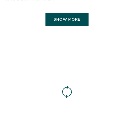
Fondo asiento: 48 cm.
Ancho asiento: 50 cm.
SHOW MORE
Medida abierto: 162 cm.
Características
MECANISMO
: Relax manual.
ESTRUCTURA
: Madera de pino reforzado de tablero
de partículas.
SUSPENSIÓN ASIENTO
: Cinchas recubiertas de
máxima calidad.
ALMOHADA ASIENTO
: Espuma de poliuretano de 30
kg/m3 recubierta de fibra de poliéster.
ALMOHADA RESPALDO
: Espuma de poliuretano de
20 kg/m3 recubierta de fibra de poliéster.
PATAS
: Madera color natural.
Cargador USB en botonera