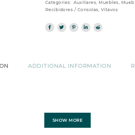
Categories:
Auxiliares
,
Muebles
,
Muebl
Recibidores / Consolas
,
Vitavos
ION
ADDITIONAL INFORMATION
R
SHOW MORE