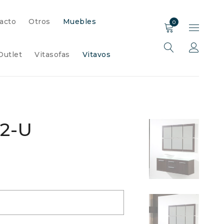
acto
Otros
Muebles
0
Outlet
Vitasofas
Vitavos
2-U