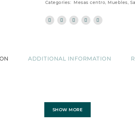
Categories:
Mesas centro
,
Muebles
,
S
ION
ADDITIONAL INFORMATION
R
SHOW MORE