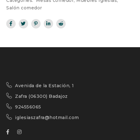
Categories:
Mesas comedor
,
Muebles Iglesias
,
Salón comedor
Avenida de la Estación, 1
Zafra (06300) Badajoz
924556065
iglesiaszafra@hotmail.com