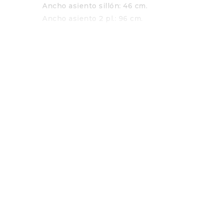
Ancho asiento sillón: 46 cm.
Ancho asiento 2 pl.: 96 cm.
Características
ESTRUCTURA
: Madera de pino, reforzado con t
SUSPENSIÓN ASIENTO
: Cincha recubierta de m
ASIENTO
: Espuma de poliuretano de 30 kg/m3 r
RESPALDO
: Espuma de poliuretano de 25 kg/m
PATAS
: Madera de haya color natural.