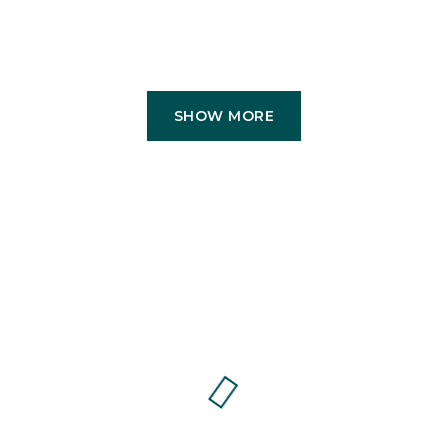
SHOW MORE
ablero de partículas.
áxima calidad.
ecubierta de fibra de poliester.
3.