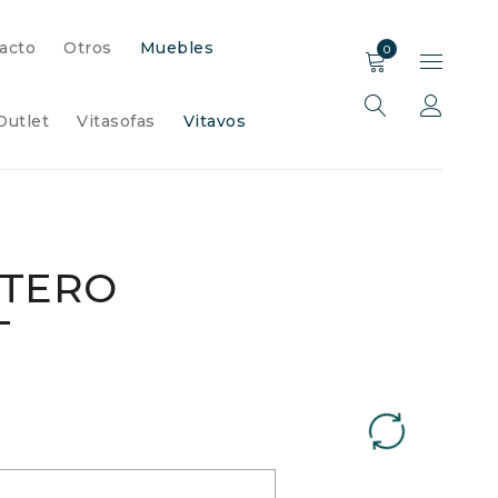
acto
Otros
Muebles
0
Outlet
Vitasofas
Vitavos
ATERO
T